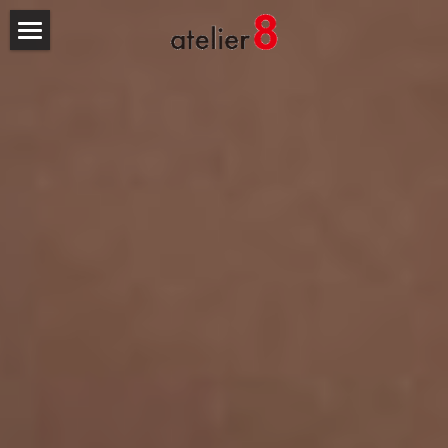
HOME
NEWS
atelier8
取組
OEM
OEM製品の実績
ご依頼の流れ
「よせもの」とは
製作工程