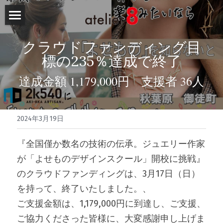
HOME
クラウドファンディング目
NEWS
標の235％達成で終了
達成金額 1,179,000円　支援者 36人
atelier8
取組
2024年3月19日
OEM
『全国僅か数名の技術の伝承。ジュエリー作家
OEM製品の実績
が「よせものデザインスクール」開校に挑戦』
のクラウドファンディングは、3月17日（日）
ご依頼の流れ
を持って、終了いたしました。、
「よせもの」とは
ご支援金額は、1,179,000円に到達し、ご支援、
ご協力くださった皆様に、大変感謝申し上げま
製作工程