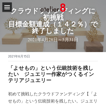
クラウドファンディングに
初挑戦
HOME
目標金額達成（１４２％）で
NEWS
終了しました
atelier8
2021年4月28日～5月31日
取組
2021年6月15日
OEM
「よせもの」という伝統技術を残し
OEM製品の実績
たい　ジュエリー作家がつくるイン
テリアジュエリー
ご依頼の流れ
初めて挑戦したクラウドファンディング【「よ
「よせもの」とは
せもの」という伝統技術を残したい。ジュエリ
製作工程