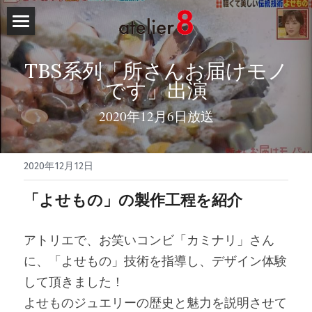
HOME
TBS系列「所さんお届けモノ
NEWS
です」出演
atelier8
2020年12月6日放送
取組
2020年12月12日
OEM
「よせもの」の製作工程を紹介
OEM製品の実績
アトリエで、お笑いコンビ「カミナリ」さん
ご依頼の流れ
に、「よせもの」技術を指導し、デザイン体験
「よせもの」とは
して頂きました！
よせものジュエリーの歴史と魅力を説明させて
製作工程